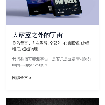
大霹靂之外的宇宙
發佈留言
/
內在覺醒
,
全部的
,
心靈回響
,
編輯
精選
,
超越物理
我們整個可觀測宇宙，是否只是無盡實相海洋
中的一個微小泡影？
大
閱讀全文 »
霹
靂
之
外