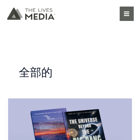
跳
至
主
要
內
容
全部的