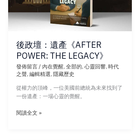
後政壇：遺產《AFTER
POWER: THE LEGACY》
發佈留言
/
內在覺醒
,
全部的
,
心靈回響
,
時代
之聲
,
編輯精選
,
隱藏歷史
從權力的頂峰，一位美國前總統為未來找到了
一份遺產：一場心靈的覺醒。
後
閱讀全文 »
政
壇：
遺