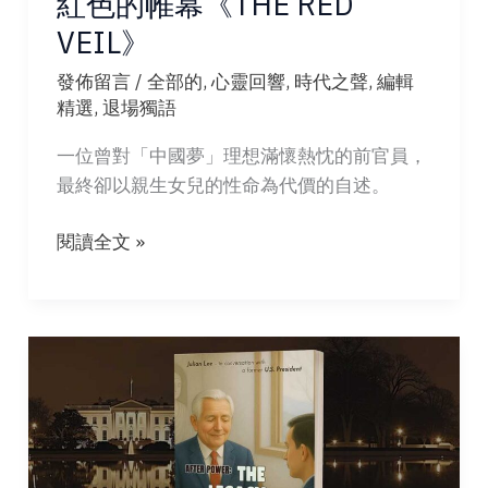
紅色的帷幕《THE RED
VEIL》
發佈留言
/
全部的
,
心靈回響
,
時代之聲
,
編輯
精選
,
退場獨語
一位曾對「中國夢」理想滿懷熱忱的前官員，
最終卻以親生女兒的性命為代價的自述。
紅
閱讀全文 »
色
的
帷
幕
《THE
RED
VEIL》