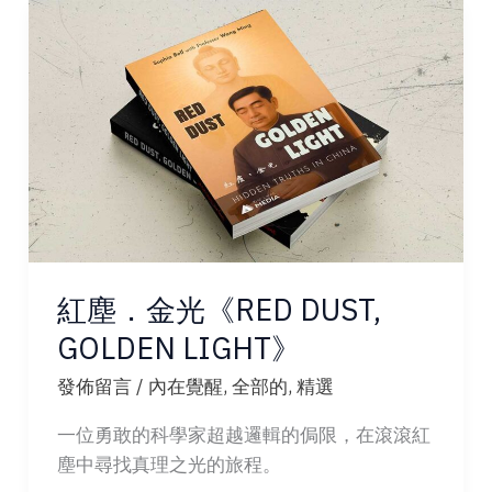
產
《AFTER
POWER:
THE
LEGACY》
紅塵．金光《RED DUST,
GOLDEN LIGHT》
發佈留言
/
內在覺醒
,
全部的
,
精選
一位勇敢的科學家超越邏輯的侷限，在滾滾紅
塵中尋找真理之光的旅程。