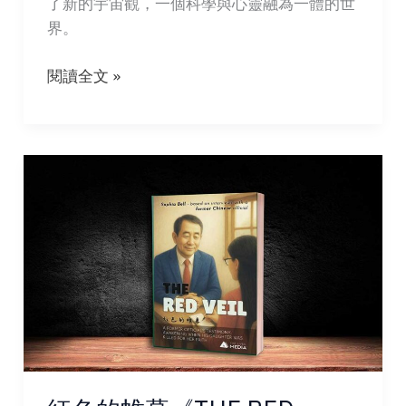
了新的宇宙觀，一個科學與心靈融為一體的世
界。
科
閱讀全文 »
學
的
黃
昏
與
黎
明
《SUNSET
AND
SUNRISE
OF
SCIENCE》