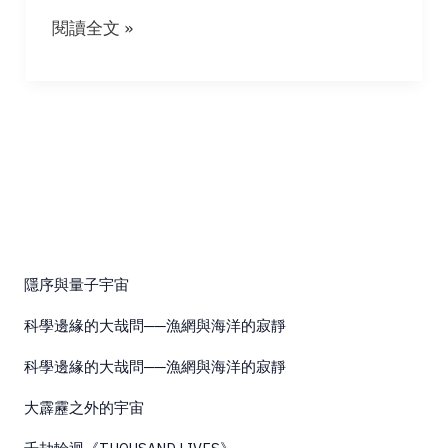
紅
閱讀全文 »
塵．
金
光
《RED
DUST,
GOLDEN
LIGHT》
隱序與量子宇宙
科學邊緣的大哉問──漁網與海洋的寂靜
科學邊緣的大哉問──漁網與海洋的寂靜
大霹靂之外的宇宙