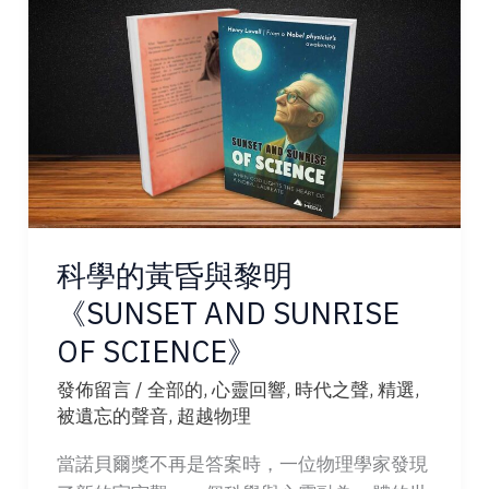
的
宇
宙
科學的黃昏與黎明
《SUNSET AND SUNRISE
OF SCIENCE》
發佈留言
/
全部的
,
心靈回響
,
時代之聲
,
精選
,
被遺忘的聲音
,
超越物理
當諾貝爾獎不再是答案時，一位物理學家發現