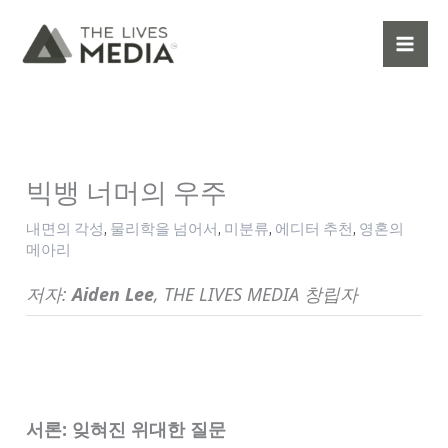
콘
텐
츠
로
건
너
뛰
빅뱅 너머의 우주
기
내면의 각성
,
물리학을 넘어서
,
미분류
,
에디터 추천
,
영혼의
메아리
저자:
Aiden Lee
, THE LIVES MEDIA 창립자
서론: 잊혀진 위대한 질문