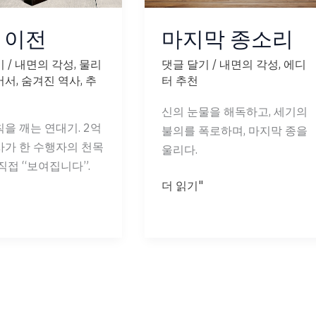
 이전
마지막 종소리
기
/
내면의 각성
,
물리
댓글 달기
/
내면의 각성
,
에디
어서
,
숨겨진 역사
,
추
터 추천
신의 눈물을 해독하고, 세기의
을 깨는 연대기. 2억
불의를 폭로하며, 마지막 종을
사가 한 수행자의 천목
울리다.
직접 “보여집니다”.
마
더 읽기"
지
막
종
소
리