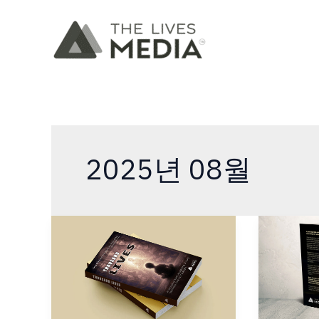
콘
텐
츠
로
건
너
뛰
기
2025년 08월