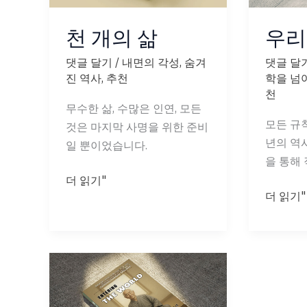
천 개의 삶
우리
댓글 달기
/
내면의 각성
,
숨겨
댓글 달
진 역사
,
추천
학을 넘
천
무수한 삶, 수많은 인연, 모든
모든 규칙
것은 마지막 사명을 위한 준비
년의 역
일 뿐이었습니다.
을 통해 
천
더 읽기"
우
더 읽기"
개
리
의
이
삶
전