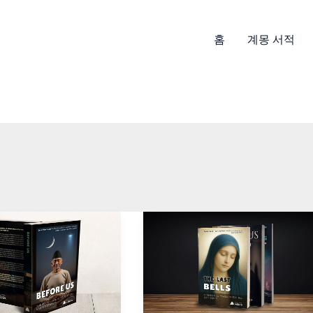
홈
계몽 서적