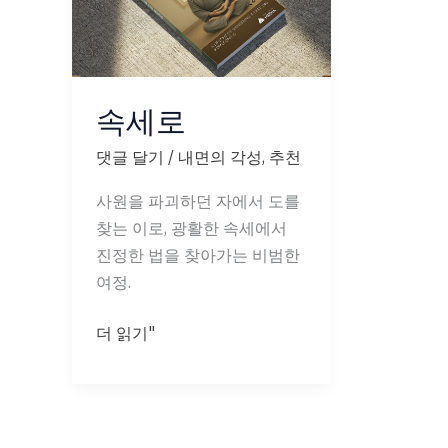
속세로
댓글 달기
/
내면의 각성
,
추천
사원을 파괴하던 자에서 도를
찾는 이로, 광활한 속세에서
진정한 법을 찾아가는 비범한
여정.
속
더 읽기"
세
로