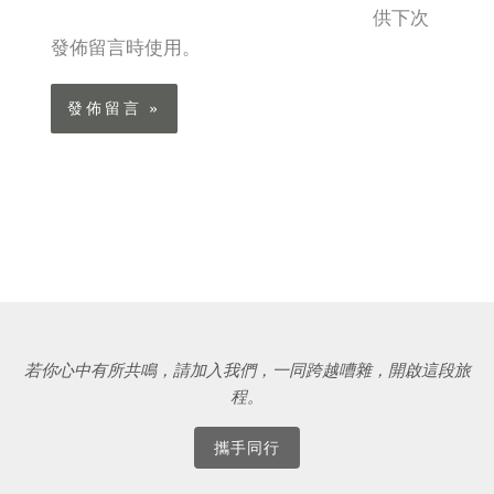
網
供下次
*
址
發佈留言時使用。
若你心中有所共鳴，請加入我們，一同跨越嘈雜，開啟這段旅
程。
攜手同行