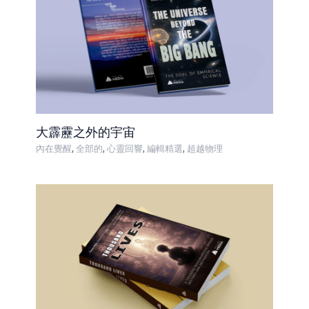
大霹靂之外的宇宙
,
,
,
,
內在覺醒
全部的
心靈回響
編輯精選
超越物理