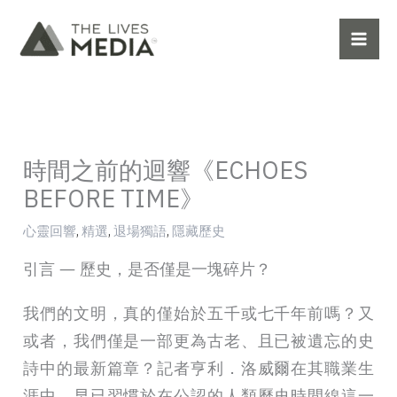
跳
至
主
要
內
容
時間之前的迴響《ECHOES
BEFORE TIME》
心靈回響
,
精選
,
退場獨語
,
隱藏歷史
引言 ― 歷史，是否僅是一塊碎片？
我們的文明，真的僅始於五千或七千年前嗎？又
或者，我們僅是一部更為古老、且已被遺忘的史
詩中的最新篇章？記者亨利．洛威爾在其職業生
涯中，早已習慣於在公認的人類歷史時間線這一