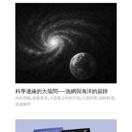
科學邊緣的大哉問──漁網與海洋的寂靜
,
,
,
,
,
內在覺醒
啟蒙書系
大霹靂之外的宇宙
心靈回響
編輯精選
超越物理