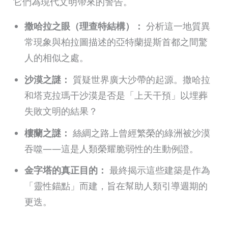
它們為現代文明帶來的警告。
撒哈拉之眼（理查特結構）：
分析這一地質異
常現象與柏拉圖描述的亞特蘭提斯首都之間驚
人的相似之處。
沙漠之謎：
質疑世界廣大沙帶的起源。撒哈拉
和塔克拉瑪干沙漠是否是「上天干預」以埋葬
失敗文明的結果？
樓蘭之謎：
絲綢之路上曾經繁榮的綠洲被沙漠
吞噬——這是人類榮耀脆弱性的生動例證。
金字塔的真正目的：
最終揭示這些建築是作為
「靈性錨點」而建，旨在幫助人類引導週期的
更迭。