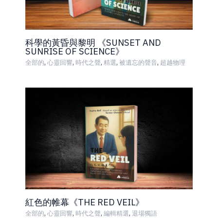
科學的黃昏與黎明 《SUNSET AND
SUNRISE OF SCIENCE》
,
,
,
,
,
全部的
心靈回響
時代之聲
精選
被遺忘的聲音
超越物理
紅色的帷幕《THE RED VEIL》
,
,
,
,
全部的
心靈回響
時代之聲
編輯精選
退場獨語