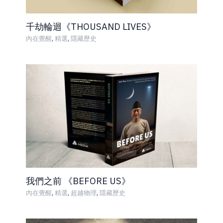
千劫輪迴《THOUSAND LIVES》
,
,
內在覺醒
精選
隱藏歷史
我們之前 《BEFORE US》
,
,
,
內在覺醒
精選
超越物理
隱藏歷史