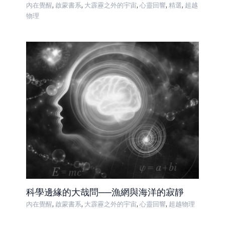
,
,
,
,
,
內在覺醒
啟蒙書系
大霹靂之外的宇宙
心靈回響
精選
超越
物理
科學邊緣的大哉問──漁網與海洋的寂靜
,
,
,
,
內在覺醒
啟蒙書系
大霹靂之外的宇宙
心靈回響
超越物理