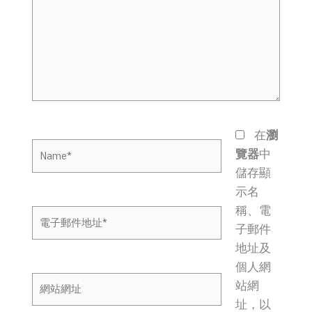
裡
輸
入
內
容...
在
瀏
Name*
覽器
中
儲存顯
示名
稱、電
電
子郵件
子
地址及
郵
個人網
件
網
站網
地
站
址，以
址