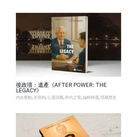
後政壇：遺產《AFTER POWER: THE
LEGACY》
,
,
,
,
,
內在覺醒
全部的
心靈回響
時代之聲
編輯精選
隱藏歷史