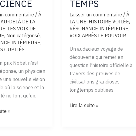
SCIENCE
TEMPS
 un commentaire
/
À
Laisser un commentaire
/
À
,
AU-DELÀ DE LA
LA UNE
,
HISTOIRE VOILÉE
,
UE
,
LES VOIX DE
RÉSONANCE INTÉRIEURE
,
UE
,
Non catégorisé
,
VOIX APRÈS LE POUVOIR
NCE INTÉRIEURE
,
Un audacieux voyage de
ES OUBLIÉS
découverte qui remet en
 prix Nobel n’est
question l’histoire officielle à
réponse, un physicien
travers des preuves de
 une nouvelle vision
civilisations grandioses
 où la science et la
longtemps oubliées.
ité ne font qu’un.
ÉCHOS
Lire la suite »
CULE
uite »
D’AVANT
LE
E
TEMPS