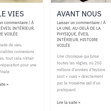
LE VIES
AVANT NOUS
 un commentaire
/
À
Laisser un commentaire
/
À
,
ÉVEIL INTÉRIEUR
,
LA UNE
,
AU-DELÀ DE LA
RE VOILÉE
PHYSIQUE
,
ÉVEIL
INTÉRIEUR
,
HISTOIRE
ade de vies,
VOILÉE
brables connexions
Une chronique qui brise
s, tout cela n’était
toutes les règles, où 200
préparation pour une
millions d’années d’histoire
inale.
sont « vues » directement
par le troisième œil d’un
uite »
pratiquant.
AVANT
Lire la suite »
NOUS