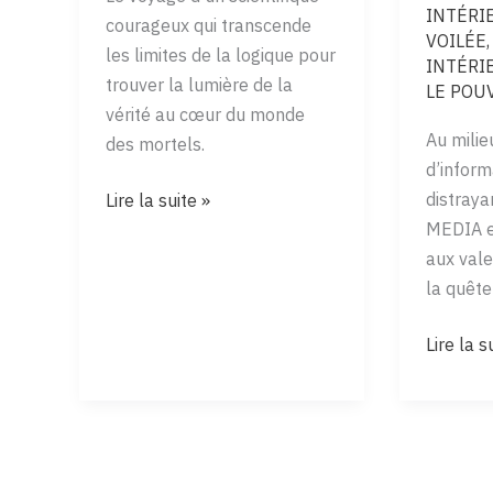
INTÉRI
courageux qui transcende
VOILÉE
les limites de la logique pour
INTÉRI
trouver la lumière de la
LE POU
vérité au cœur du monde
Au milie
des mortels.
d’inform
POUSSIÈRE
distraya
Lire la suite »
ROUGE,
MEDIA e
LUMIÈRE
aux vale
DORÉE
la quête
THE
Lire la s
LIVES
MEDIA
:
UN
VOYAGE