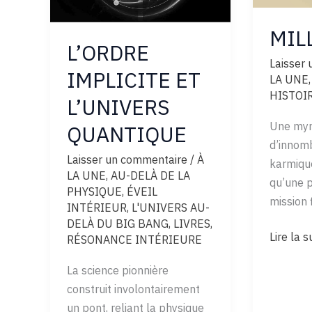
MIL
L’ORDRE
Laisser
IMPLICITE ET
LA UNE
HISTOI
L’UNIVERS
Une myri
QUANTIQUE
d’innom
Laisser un commentaire
/
À
karmique
LA UNE
,
AU-DELÀ DE LA
qu’une 
PHYSIQUE
,
ÉVEIL
mission f
INTÉRIEUR
,
L'UNIVERS AU-
DELÀ DU BIG BANG
,
LIVRES
,
MILLE
Lire la s
RÉSONANCE INTÉRIEURE
VIES
La science pionnière
construit involontairement
un pont, reliant la physique