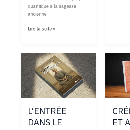
quantique à la sagesse
ancienne.
L’ORDRE
Lire la suite »
IMPLICITE
ET
L’UNIVERS
QUANTIQUE
L’ENTRÉE
CRÉ
DANS LE
ET 