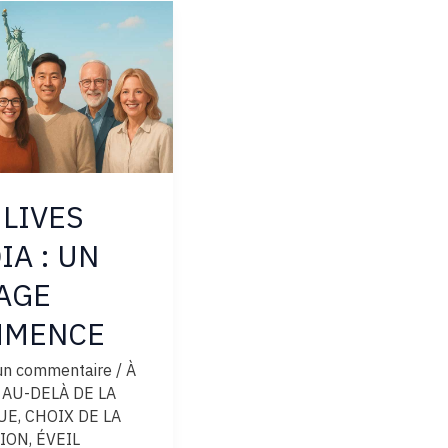
E
 LIVES
IA : UN
AGE
MMENCE
 un commentaire
/
À
,
AU-DELÀ DE LA
UE
,
CHOIX DE LA
ION
,
ÉVEIL