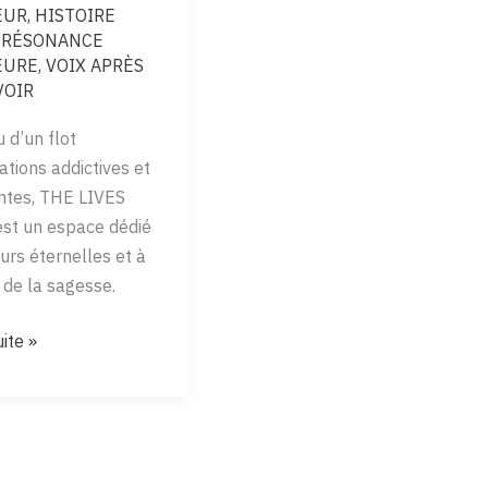
EUR
,
HISTOIRE
,
RÉSONANCE
EURE
,
VOIX APRÈS
VOIR
u d’un flot
ations addictives et
ntes, THE LIVES
st un espace dédié
urs éternelles et à
 de la sagesse.
uite »