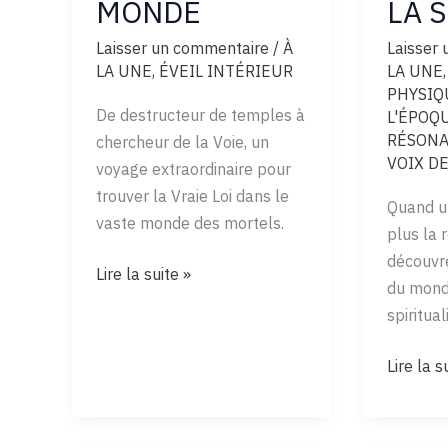
MONDE
LA 
Laisser un commentaire
/
À
Laisser
LA UNE
,
ÉVEIL INTÉRIEUR
LA UNE
PHYSIQ
De destructeur de temples à
L'ÉPOQ
RÉSONA
chercheur de la Voie, un
VOIX D
voyage extraordinaire pour
trouver la Vraie Loi dans le
Quand un
vaste monde des mortels.
plus la 
découvre
L’ENTRÉE
Lire la suite »
du monde
DANS
spiritual
LE
MONDE
CRÉPUS
Lire la s
ET
AUROR
DE