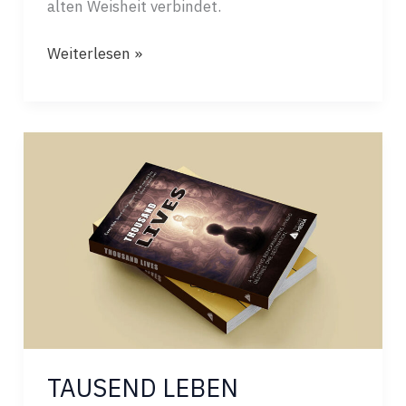
alten Weisheit verbindet.
DIE
Weiterlesen »
VERBORGENE
ORDNUNG
UND
DAS
QUANTENUNIVERSUM
TAUSEND LEBEN