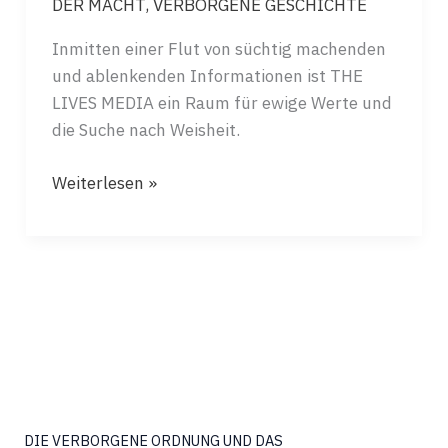
DER MACHT
,
VERBORGENE GESCHICHTE
Inmitten einer Flut von süchtig machenden
und ablenkenden Informationen ist THE
LIVES MEDIA ein Raum für ewige Werte und
die Suche nach Weisheit.
THE
Weiterlesen »
LIVES
MEDIA:
EINE
REISE
BEGINNT
DIE VERBORGENE ORDNUNG UND DAS