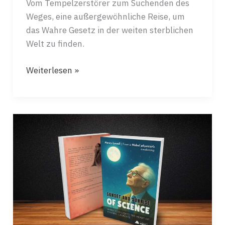
Vom Tempelzerstörer zum Suchenden des
Weges, eine außergewöhnliche Reise, um
das Wahre Gesetz in der weiten sterblichen
Welt zu finden.
DER
Weiterlesen »
EINTRITT
IN
DIE
WELT