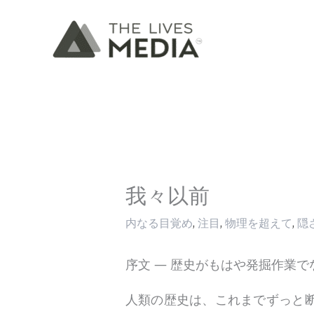
内
容
を
ス
キ
ッ
プ
我々以前
内なる目覚め
,
注目
,
物理を超えて
,
隠
序文 ― 歴史がもはや発掘作業で
人類の歴史は、これまでずっと