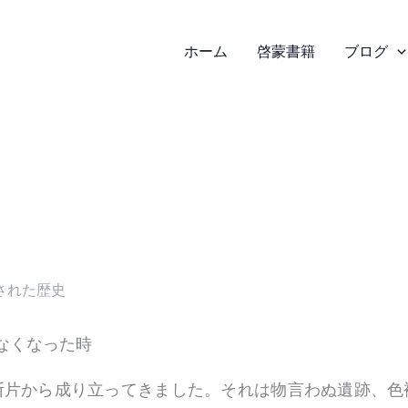
ホーム
啓蒙書籍
ブログ
された歴史
なくなった時
断片から成り立ってきました。それは物言わぬ遺跡、色