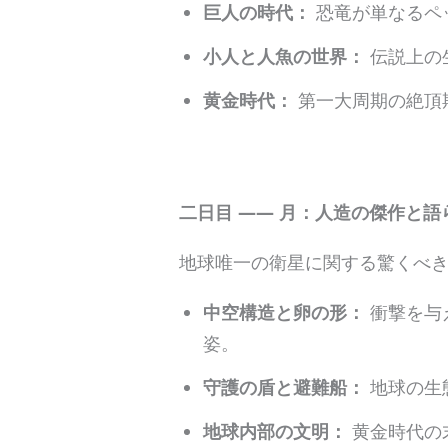
巨人の時代：
恐竜が単なるペ
小人と人魚の世界：
伝説上の
黄金時代：
第一大周期の絶頂
二日目 —— 月：人造の傑作と語
地球唯一の衛星に関する驚くべ
中空構造と卵の形：
衝撃を与
姿。
守護の盾と避難船：
地球の生
地球内部の文明：
黄金時代の