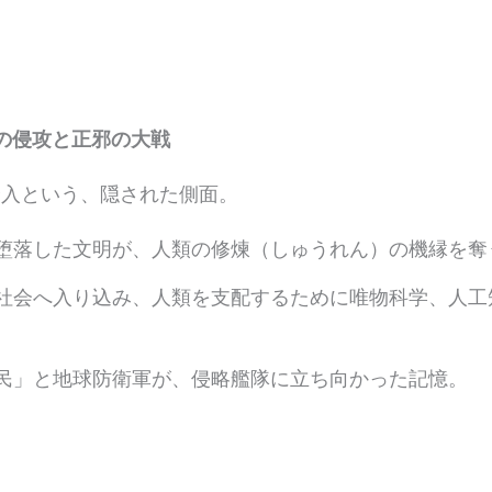
体の侵攻と正邪の大戦
介入という、隠された側面。
堕落した文明が、人類の修煉（しゅうれん）の機縁を奪
社会へ入り込み、人類を支配するために唯物科学、人工知
民」と地球防衛軍が、侵略艦隊に立ち向かった記憶。