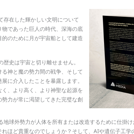
て存在した輝かしい文明について
り物であった巨人の時代、深海の底
目的のために月が宇宙船として建造
の歴史は宇宙と切り離せません。
ける神と魔の勢力間の戦争、そして
発展に介入したことを暴露します。
なく、より高く、より神聖な起源を
の勢力が常に渇望してきた完璧な創
る地球外勢力が人体を所有または改造するために仕掛け
それほど貴重なのでしょうか？そして、AIや遺伝子工学