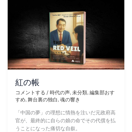
昏
と
黎
明
紅の帳
コメントする
/
時代の声
,
未分類
,
編集部おす
すめ
,
舞台裏の独白
,
魂の響き
「中国の夢」の理想に情熱を注いだ元政府高
官が、最終的に自らの娘の命でその代償を払
うことになった痛切な自叙。