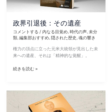
政界引退後：その遺産
コメントする
/
内なる目覚め
,
時代の声
,
未分
類
,
編集部おすすめ
,
隠された歴史
,
魂の響き
権力の頂点に立った元米大統領が見出した未
来への遺産、それは「精神的な覚醒」。
政
続きを読む »
界
引
退
後：
そ
の