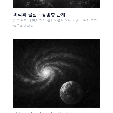
의식과 물질 – 쌍방향 관계
,
,
,
,
계몽 서적
내면의 각성
물리학을 넘어서
빅뱅 너머의 우주
영혼의 메아리