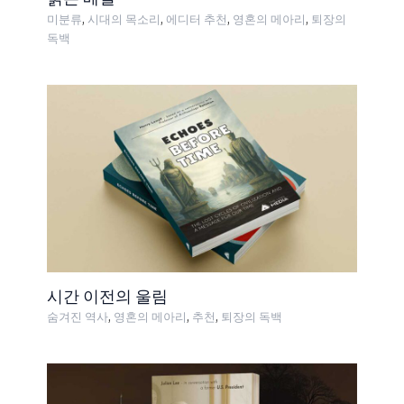
,
,
,
,
미분류
시대의 목소리
에디터 추천
영혼의 메아리
퇴장의
독백
시간 이전의 울림
,
,
,
숨겨진 역사
영혼의 메아리
추천
퇴장의 독백