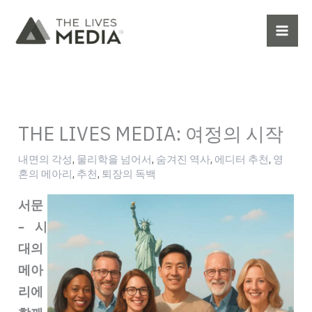
콘
텐
츠
로
건
너
뛰
THE LIVES MEDIA: 여정의 시작
기
내면의 각성
,
물리학을 넘어서
,
숨겨진 역사
,
에디터 추천
,
영
혼의 메아리
,
추천
,
퇴장의 독백
서문
– 시
대의
메아
리에