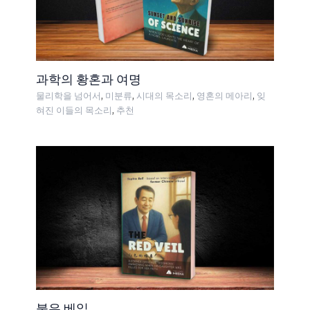
과학의 황혼과 여명
,
,
,
,
물리학을 넘어서
미분류
시대의 목소리
영혼의 메아리
잊
,
혀진 이들의 목소리
추천
붉은 베일