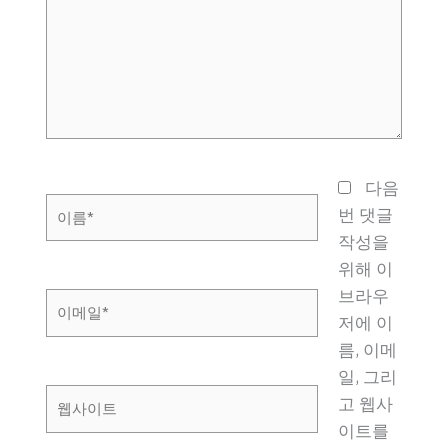
입
력
하
세
요...
다음
이
번 댓글
름
작성을
*
위해 이
브라우
이
저에 이
메
름, 이메
일
일, 그리
*
웹
고 웹사
사
이트를