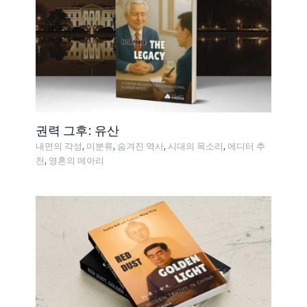
권력 그후: 유산
,
,
,
,
내면의 각성
미분류
숨겨진 역사
시대의 목소리
에디터 추
,
천
영혼의 메아리