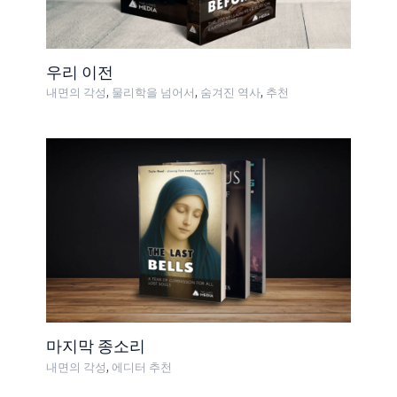
우리 이전
,
,
,
내면의 각성
물리학을 넘어서
숨겨진 역사
추천
마지막 종소리
,
내면의 각성
에디터 추천