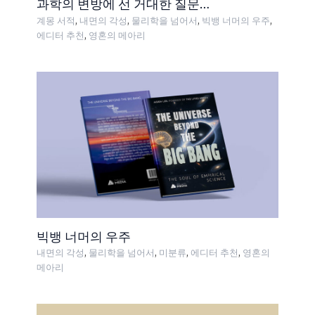
과학의 변방에 선 거대한 질문…
,
,
,
,
계몽 서적
내면의 각성
물리학을 넘어서
빅뱅 너머의 우주
,
에디터 추천
영혼의 메아리
빅뱅 너머의 우주
,
,
,
,
내면의 각성
물리학을 넘어서
미분류
에디터 추천
영혼의
메아리