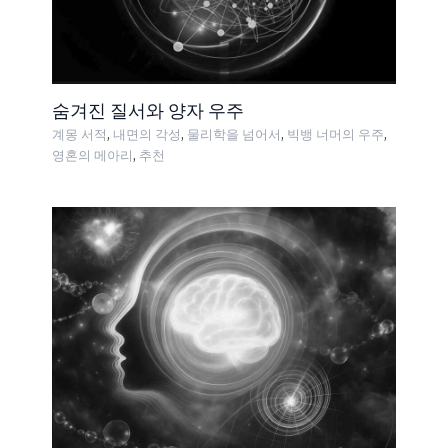
숨겨진 질서와 양자 우주
,
,
,
,
계몽 서적
내면의 각성
물리학을 넘어서
빅뱅 너머의 우주
,
영혼의 메아리
추천