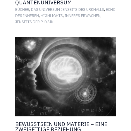
QUANTENUNIVERSUM
,
,
BÜCHER
DAS UNIVERSUM JENSEITS DES URKNALLS
ECHO
,
,
,
DES INNEREN
HIGHLIGHTS
INNERES ERWACHEN
JENSEITS DER PHYSIK
BEWUSSTSEIN UND MATERIE – EINE
ZWEISEITIGE BEZIEHUNG