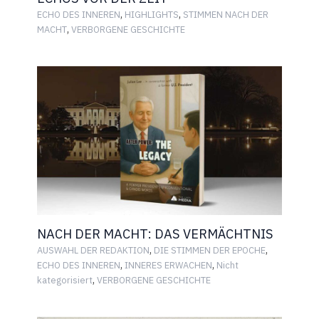
,
,
ECHO DES INNEREN
HIGHLIGHTS
STIMMEN NACH DER
,
MACHT
VERBORGENE GESCHICHTE
NACH DER MACHT: DAS VERMÄCHTNIS
,
,
AUSWAHL DER REDAKTION
DIE STIMMEN DER EPOCHE
,
,
ECHO DES INNEREN
INNERES ERWACHEN
Nicht
,
kategorisiert
VERBORGENE GESCHICHTE