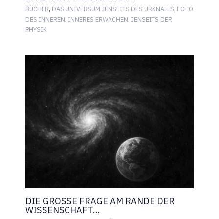
,
,
BÜCHER
DAS UNIVERSUM JENSEITS DES URKNALLS
ECHO
,
,
DES INNEREN
INNERES ERWACHEN
JENSEITS DER
PHYSIK
DIE GROSSE FRAGE AM RANDE DER
WISSENSCHAFT…