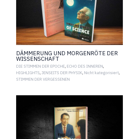
DÄMMERUNG UND MORGENRÖTE DER
WISSENSCHAFT
,
,
DIE STIMMEN DER EPOCHE
ECHO DES INNEREN
,
,
,
HIGHLIGHTS
JENSEITS DER PHYSIK
Nicht kategorisiert
STIMMEN DER VERGESSENEN