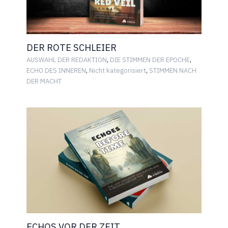
DER ROTE SCHLEIER
,
,
AUSWAHL DER REDAKTION
DIE STIMMEN DER EPOCHE
,
,
ECHO DES INNEREN
Nicht kategorisiert
STIMMEN NACH
DER MACHT
ECHOS VOR DER ZEIT