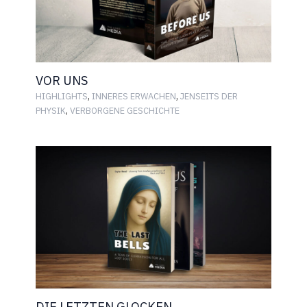
VOR UNS
,
,
HIGHLIGHTS
INNERES ERWACHEN
JENSEITS DER
,
PHYSIK
VERBORGENE GESCHICHTE
DIE LETZTEN GLOCKEN