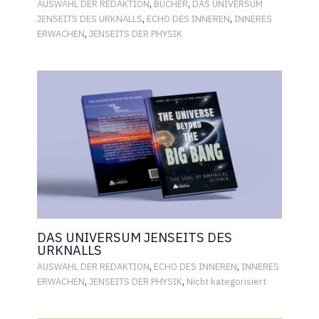
,
,
AUSWAHL DER REDAKTION
BÜCHER
DAS UNIVERSUM
,
,
JENSEITS DES URKNALLS
ECHO DES INNEREN
INNERES
,
ERWACHEN
JENSEITS DER PHYSIK
DAS UNIVERSUM JENSEITS DES
URKNALLS
,
,
AUSWAHL DER REDAKTION
ECHO DES INNEREN
INNERES
,
,
ERWACHEN
JENSEITS DER PHYSIK
Nicht kategorisiert