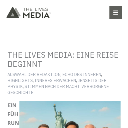
Zum
Inhalt
springen
THE LIVES MEDIA: EINE REISE
BEGINNT
AUSWAHL DER REDAKTION
,
ECHO DES INNEREN
,
HIGHLIGHTS
,
INNERES ERWACHEN
,
JENSEITS DER
PHYSIK
,
STIMMEN NACH DER MACHT
,
VERBORGENE
GESCHICHTE
EIN
FÜH
RUN