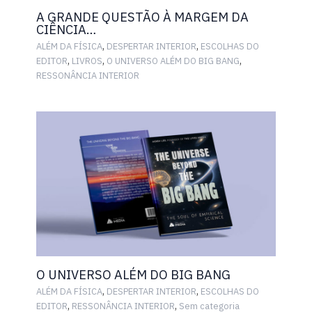
A GRANDE QUESTÃO À MARGEM DA
CIÊNCIA…
,
,
ALÉM DA FÍSICA
DESPERTAR INTERIOR
ESCOLHAS DO
,
,
,
EDITOR
LIVROS
O UNIVERSO ALÉM DO BIG BANG
RESSONÂNCIA INTERIOR
O UNIVERSO ALÉM DO BIG BANG
,
,
ALÉM DA FÍSICA
DESPERTAR INTERIOR
ESCOLHAS DO
,
,
EDITOR
RESSONÂNCIA INTERIOR
Sem categoria