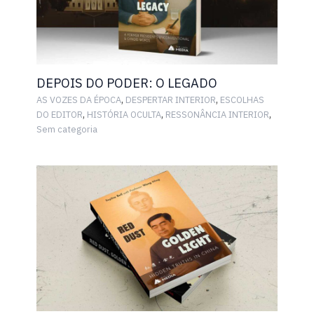
DEPOIS DO PODER: O LEGADO
,
,
AS VOZES DA ÉPOCA
DESPERTAR INTERIOR
ESCOLHAS
,
,
,
DO EDITOR
HISTÓRIA OCULTA
RESSONÂNCIA INTERIOR
Sem categoria