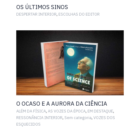
OS ÚLTIMOS SINOS
,
DESPERTAR INTERIOR
ESCOLHAS DO EDITOR
O OCASO E A AURORA DA CIÊNCIA
,
,
,
ALÉM DA FÍSICA
AS VOZES DA ÉPOCA
EM DESTAQUE
,
,
RESSONÂNCIA INTERIOR
Sem categoria
VOZES DOS
ESQUECIDOS