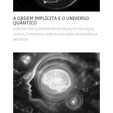
A ORDEM IMPLÍCITA E O UNIVERSO
QUÂNTICO
,
,
,
ALÉM DA FÍSICA
DESPERTAR INTERIOR
EM DESTAQUE
,
,
LIVROS
O UNIVERSO ALÉM DO BIG BANG
RESSONÂNCIA
INTERIOR