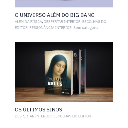
O UNIVERSO ALÉM DO BIG BANG
,
,
ALÉM DA FÍSICA
DESPERTAR INTERIOR
ESCOLHAS DO
,
,
EDITOR
RESSONÂNCIA INTERIOR
Sem categoria
OS ÚLTIMOS SINOS
,
DESPERTAR INTERIOR
ESCOLHAS DO EDITOR