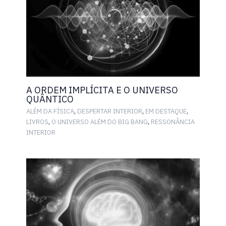
A ORDEM IMPLÍCITA E O UNIVERSO
QUÂNTICO
,
,
,
ALÉM DA FÍSICA
DESPERTAR INTERIOR
EM DESTAQUE
,
,
LIVROS
O UNIVERSO ALÉM DO BIG BANG
RESSONÂNCIA
INTERIOR