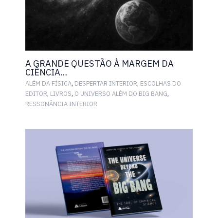
A GRANDE QUESTÃO À MARGEM DA
CIÊNCIA…
,
,
ALÉM DA FÍSICA
DESPERTAR INTERIOR
ESCOLHAS DO
,
,
,
EDITOR
LIVROS
O UNIVERSO ALÉM DO BIG BANG
RESSONÂNCIA INTERIOR