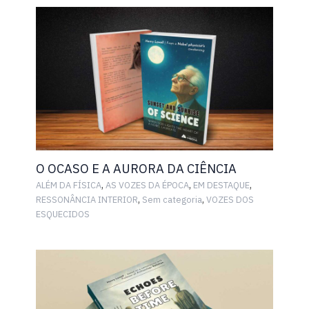
O OCASO E A AURORA DA CIÊNCIA
,
,
,
ALÉM DA FÍSICA
AS VOZES DA ÉPOCA
EM DESTAQUE
,
,
RESSONÂNCIA INTERIOR
Sem categoria
VOZES DOS
ESQUECIDOS