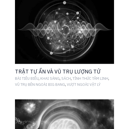
TRẬT TỰ ẨN VÀ VŨ TRỤ LƯỢNG TỬ
,
,
,
,
BÀI TIÊU BIỂU
KHAI SÁNG
SÁCH
TỈNH THỨC TÂM LINH
,
VŨ TRỤ BÊN NGOÀI BIG BANG
VƯỢT NGOÀI VẬT LÝ