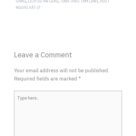
,
,
,
SÁNG
LỊCH SỬ ẨN GIẤU
TỈNH THỨC TÂM LINH
VƯỢT
NGOÀI VẬT LÝ
Leave a Comment
Your email address will not be published.
Required fields are marked
*
Type
here..