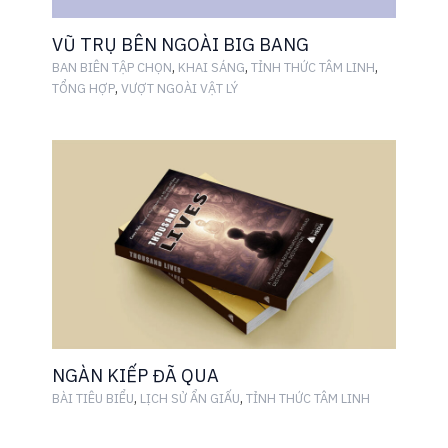
VŨ TRỤ BÊN NGOÀI BIG BANG
,
,
,
BAN BIÊN TẬP CHỌN
KHAI SÁNG
TỈNH THỨC TÂM LINH
,
TỔNG HỢP
VƯỢT NGOÀI VẬT LÝ
NGÀN KIẾP ĐÃ QUA
,
,
BÀI TIÊU BIỂU
LỊCH SỬ ẨN GIẤU
TỈNH THỨC TÂM LINH