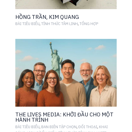
HỒNG TRẦN, KIM QUANG
,
,
BÀI TIÊU BIỂU
TỈNH THỨC TÂM LINH
TỔNG HỢP
THE LIVES MEDIA: KHỞI ĐẦU CHO MỘT
HÀNH TRÌNH
,
,
,
BÀI TIÊU BIỂU
BAN BIÊN TẬP CHỌN
ĐỐI THOẠI
KHAI