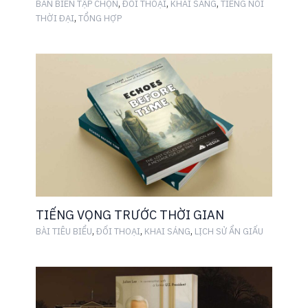
,
,
,
BAN BIÊN TẬP CHỌN
ĐỐI THOẠI
KHAI SÁNG
TIẾNG NÓI
,
THỜI ĐẠI
TỔNG HỢP
TIẾNG VỌNG TRƯỚC THỜI GIAN
,
,
,
BÀI TIÊU BIỂU
ĐỐI THOẠI
KHAI SÁNG
LỊCH SỬ ẨN GIẤU