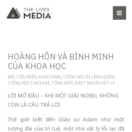
Skip
to
content
HOÀNG HÔN VÀ BÌNH MINH
CỦA KHOA HỌC
BÀI TIÊU BIỂU
,
KHAI SÁNG
,
TIẾNG NÓI BỊ LÃNG QUÊN
,
TIẾNG NÓI THỜI ĐẠI
,
TỔNG HỢP
,
VƯỢT NGOÀI VẬT LÝ
LỜI MỞ ĐẦU – KHI MỘT GIẢI NOBEL KHÔNG
CÒN LÀ CÂU TRẢ LỜI
Thế giới biết đến Giáo sư Adam như một
tượng đài của trí tuệ, một nhà vật lý lỗi lạc đã