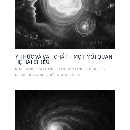
Ý THỨC VÀ VẬT CHẤT – MỘT MỐI QUAN
HỆ HAI CHIỀU
,
,
,
KHAI SÁNG
SÁCH
TỈNH THỨC TÂM LINH
VŨ TRỤ BÊN
,
NGOÀI BIG BANG
VƯỢT NGOÀI VẬT LÝ