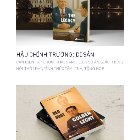
HẬU CHÍNH TRƯỜNG: DI SẢN
,
,
,
BAN BIÊN TẬP CHỌN
KHAI SÁNG
LỊCH SỬ ẨN GIẤU
TIẾNG
,
,
NÓI THỜI ĐẠI
TỈNH THỨC TÂM LINH
TỔNG HỢP