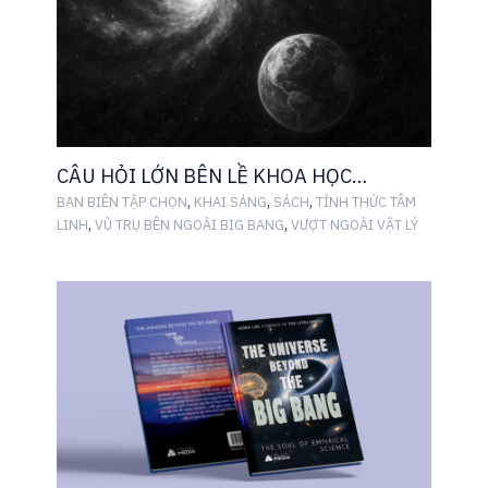
CÂU HỎI LỚN BÊN LỀ KHOA HỌC…
,
,
,
BAN BIÊN TẬP CHỌN
KHAI SÁNG
SÁCH
TỈNH THỨC TÂM
,
,
LINH
VŨ TRỤ BÊN NGOÀI BIG BANG
VƯỢT NGOÀI VẬT LÝ