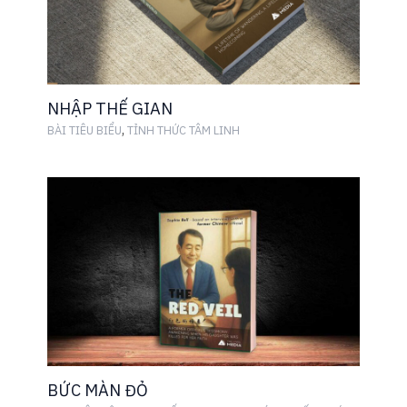
NHẬP THẾ GIAN
,
BÀI TIÊU BIỂU
TỈNH THỨC TÂM LINH
BỨC MÀN ĐỎ