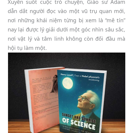
Xuyên suốt cuộc trò chuyện, Giáo sư Adam
dẫn dắt người đọc vào một vũ trụ quan mới,
nơi những khái niệm từng bị xem là “mê tín”
nay lại được lý giải dưới một góc nhìn sâu sắc,
nơi vật lý và tâm linh không còn đối đầu mà
hội tụ làm một.