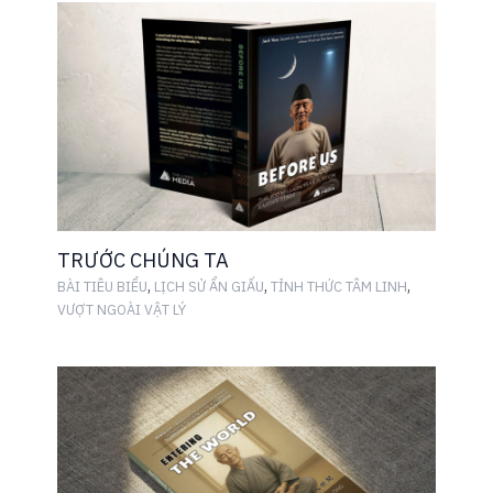
TRƯỚC CHÚNG TA
,
,
,
BÀI TIÊU BIỂU
LỊCH SỬ ẨN GIẤU
TỈNH THỨC TÂM LINH
VƯỢT NGOÀI VẬT LÝ