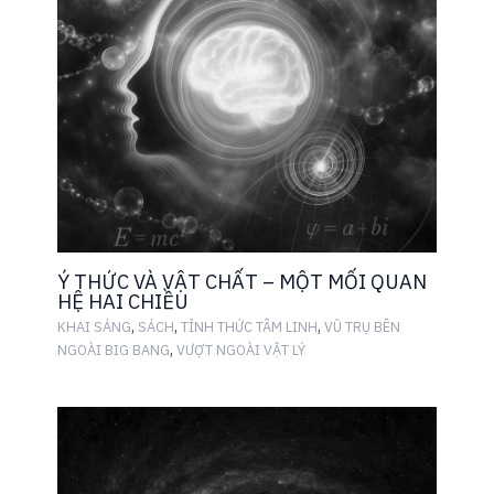
Ý THỨC VÀ VẬT CHẤT – MỘT MỐI QUAN
HỆ HAI CHIỀU
,
,
,
KHAI SÁNG
SÁCH
TỈNH THỨC TÂM LINH
VŨ TRỤ BÊN
,
NGOÀI BIG BANG
VƯỢT NGOÀI VẬT LÝ