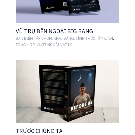
VŨ TRỤ BÊN NGOÀI BIG BANG
,
,
,
BAN BIÊN TẬP CHỌN
KHAI SÁNG
TỈNH THỨC TÂM LINH
,
TỔNG HỢP
VƯỢT NGOÀI VẬT LÝ
TRƯỚC CHÚNG TA