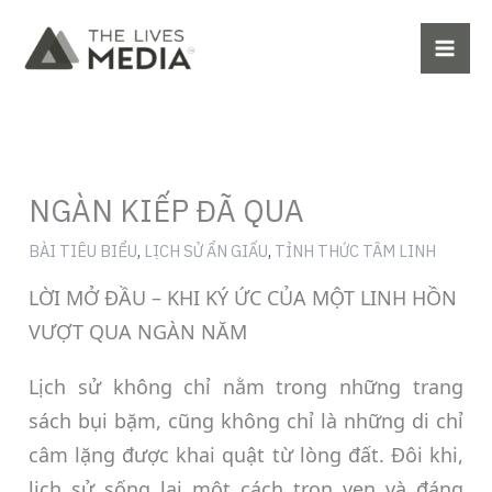
Skip
to
content
NGÀN KIẾP ĐÃ QUA
BÀI TIÊU BIỂU
,
LỊCH SỬ ẨN GIẤU
,
TỈNH THỨC TÂM LINH
LỜI MỞ ĐẦU – KHI KÝ ỨC CỦA MỘT LINH HỒN
VƯỢT QUA NGÀN NĂM
Lịch sử không chỉ nằm trong những trang
sách bụi bặm, cũng không chỉ là những di chỉ
câm lặng được khai quật từ lòng đất. Đôi khi,
lịch sử sống lại một cách trọn vẹn và đáng