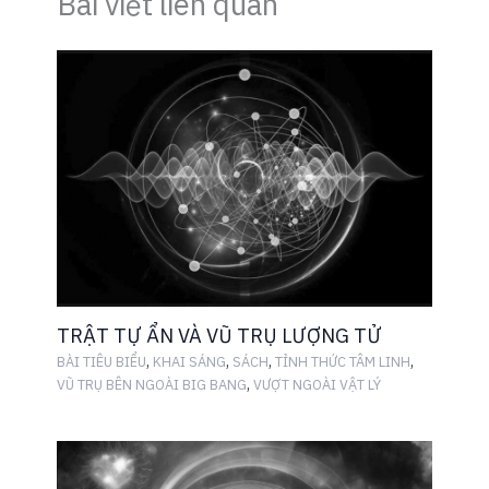
Bài viết liên quan
TRẬT TỰ ẨN VÀ VŨ TRỤ LƯỢNG TỬ
,
,
,
,
BÀI TIÊU BIỂU
KHAI SÁNG
SÁCH
TỈNH THỨC TÂM LINH
,
VŨ TRỤ BÊN NGOÀI BIG BANG
VƯỢT NGOÀI VẬT LÝ