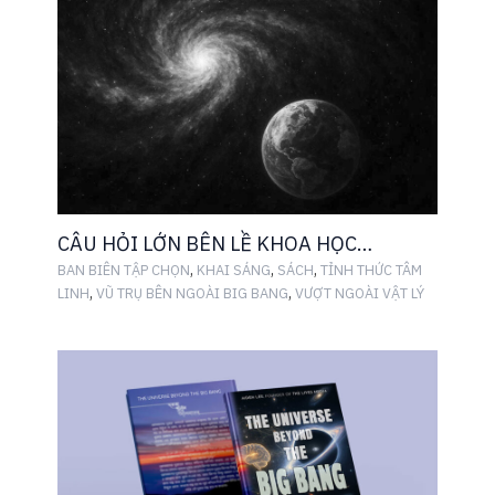
CÂU HỎI LỚN BÊN LỀ KHOA HỌC…
,
,
,
BAN BIÊN TẬP CHỌN
KHAI SÁNG
SÁCH
TỈNH THỨC TÂM
,
,
LINH
VŨ TRỤ BÊN NGOÀI BIG BANG
VƯỢT NGOÀI VẬT LÝ