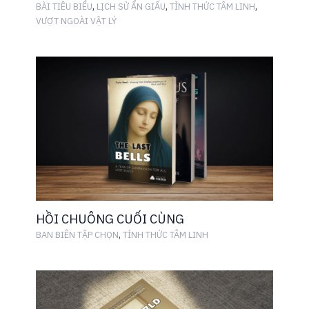
,
,
,
BÀI TIÊU BIỂU
LỊCH SỬ ẨN GIẤU
TỈNH THỨC TÂM LINH
VƯỢT NGOÀI VẬT LÝ
HỒI CHUÔNG CUỐI CÙNG
,
BAN BIÊN TẬP CHỌN
TỈNH THỨC TÂM LINH