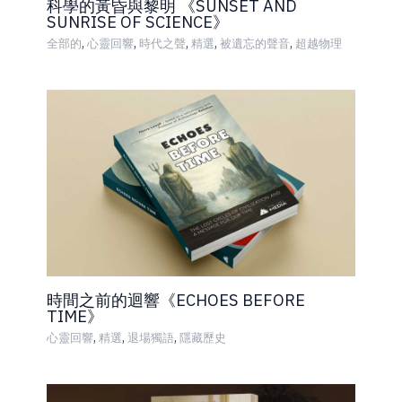
科學的黃昏與黎明 《SUNSET AND
SUNRISE OF SCIENCE》
,
,
,
,
,
全部的
心靈回響
時代之聲
精選
被遺忘的聲音
超越物理
時間之前的迴響《ECHOES BEFORE
TIME》
,
,
,
心靈回響
精選
退場獨語
隱藏歷史