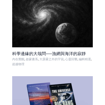
科學邊緣的大哉問──漁網與海洋的寂靜
,
,
,
,
,
內在覺醒
啟蒙書系
大霹靂之外的宇宙
心靈回響
編輯精選
超越物理