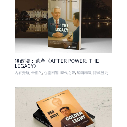
後政壇：遺產《AFTER POWER: THE
LEGACY》
,
,
,
,
,
內在覺醒
全部的
心靈回響
時代之聲
編輯精選
隱藏歷史