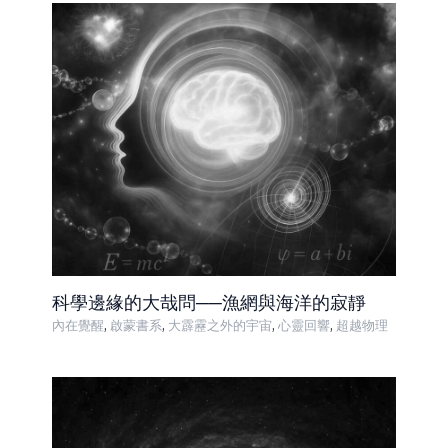
科學邊緣的大哉問──漁網與海洋的寂靜
,
,
,
,
內在覺醒
啟蒙書系
大霹靂之外的宇宙
心靈回響
超越物理