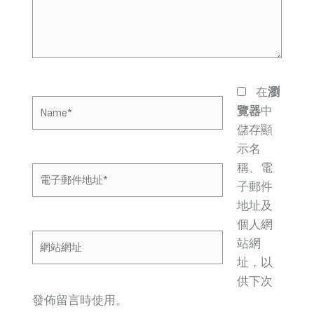
入
內
容...
在
瀏
Name*
覽器
中
儲存顯
示名
稱、電
電
子郵件
子
地址及
郵
個人網
件
網
站網
地
站
址，以
址
網
供下次
*
址
發佈留言時使用。