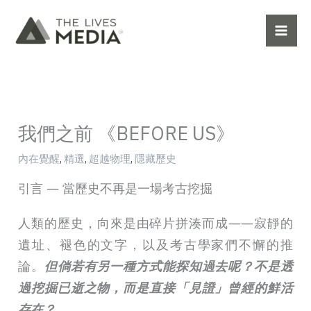
跳
至
主
要
內
容
我們之前 《BEFORE US》
內在覺醒
,
精選
,
超越物理
,
隱藏歷史
引言 ― 當歷史不再是一場考古挖掘
人類的歷史，向來是由碎片拼湊而成——寂靜的
遺址、褪色的文字，以及考古學家們不懈的推
論。
但倘若有另一種方式能探知過去呢？不是透
過挖掘已逝之物，而是直接「見證」曾經的鮮活
存在？