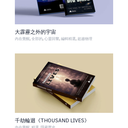
大霹靂之外的宇宙
,
,
,
,
內在覺醒
全部的
心靈回響
編輯精選
超越物理
千劫輪迴《THOUSAND LIVES》
,
,
內在覺醒
精選
隱藏歷史