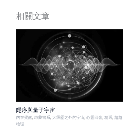
相關文章
隱序與量子宇宙
,
,
,
,
,
內在覺醒
啟蒙書系
大霹靂之外的宇宙
心靈回響
精選
超越
物理