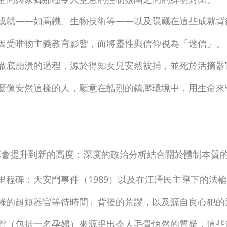
成就——如高鐵、生物技術等——以及隱藏在這些成就背
因受唯物主義教育影響，而將靈性與信仰視為「迷信」。
徹底崩潰的過程，源於得知女兒安然被捕，並死於活摘器
麼像安然這樣的人，願意在酷烈的鎮壓環境中，用生命來
對話，將分享會提升到新的高度：深度的政治分析結合關於體制本
里程碑：天安門事件（1989）以及在江澤民主導下的法輪
錄的超短器官等待時間」背後的荒謬，以及源自良心犯的
體（包括一名孕婦）來源提出令人毛骨悚然的質疑，這些