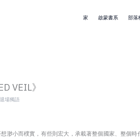
家
啟蒙書系
部落
D VEIL》
退場獨語
想渺小而樸實，有些則宏大，承載著整個國家、整個時