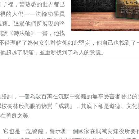
日子裡，當熟悉的世界都已
視的人們——法輪功學員
慰藉。透過他們所展現的堅
閱讀《轉法輪》一書，他找
他不僅理解了為何女兒對信仰如此堅定，他自己也找到了
助他超越了悲痛，並重新找到了為人的意義。
的證詞，一個為數百萬在沉默中受難的無辜受害者發出的
翠桉樹林般亮眼的物質「成就」，其底下卻是道德、文化
內在善良之美。
，它也是一記警鐘，警示著一個國家在泯滅良知後所要