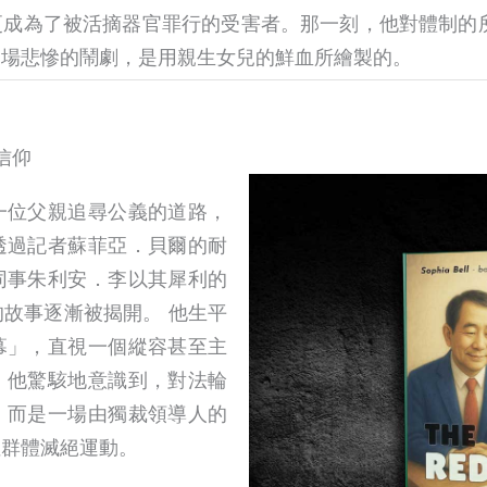
成為了被活摘器官罪行的受害者。那一刻，他對體制的
一場悲慘的鬧劇，是用親生女兒的鮮血所繪製的。
信仰
一位父親追尋公義的道路，
透過記者蘇菲亞．貝爾的耐
同事朱利安．李以其犀利的
故事逐漸被揭開。 他生平
幕」，直視一個縱容甚至主
。他驚駭地意識到，對法輪
，而是一場由獨裁領導人的
性群體滅絕運動。