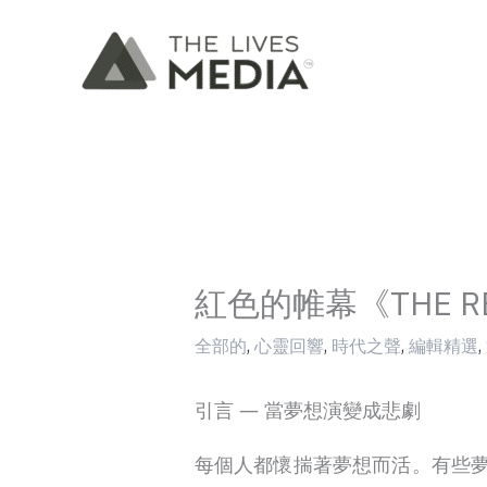
跳
至
主
要
內
容
紅色的帷幕《THE RE
全部的
,
心靈回響
,
時代之聲
,
編輯精選
,
引言 ― 當夢想演變成悲劇
每個人都懷揣著夢想而活。有些夢