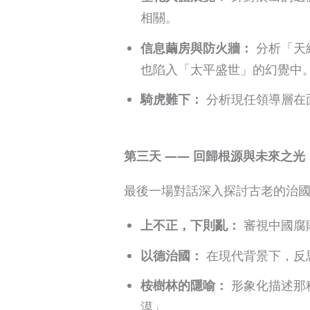
相關。
信息繭房與防火牆：
分析「天網
也陷入「太平盛世」的幻覺中
騎虎難下：
分析現任領導層在
第三天 —— 回歸根源與未來之光
最後一場對話深入探討古老的治
上不正，下則亂：
審視中國腐
以德治國：
在現代背景下，反
桉樹林的隱喻：
形象化描述那
漠」。