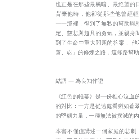
也正是在那些最黑暗、最絕望的
背棄他時，他卻從那些他曾經輕
——那裡，得到了無私的幫助與
定、慈悲與超凡的勇氣，並親身
到了生命中重大問題的答案 。
善、忍」的修煉之路，這條路幫
結語 ― 為良知作證
《紅色的帷幕》是一份椎心泣血
的對比：一方是從遠處看猶如蒼
的堅韌力量，一種無法被撲滅的
本書不僅僅講述一個家庭的悲劇