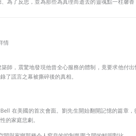
聽、為了反思，並為那些為真理而逝去的靈魂點一柱馨香
詳情
建築師，震驚地發現他曾全心服務的體制，竟要求他付出
記錄了謊言之幕被撕碎後的真相。
ia Bell 在美國的首次會面。劉先生開始翻開記憶的篇
滅性的家庭悲劇。
空間與家鄉那種令人窒息的控制氛圍之間的鮮明對比。