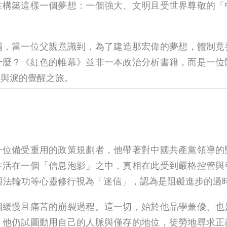
生構築這樣一個夢想：一個強大、文明且受世界尊敬的「
。
塌，當一位父親意識到，為了建造那宏偉的夢想，體制竟
什麼？《紅色的帷幕》並非一本政治分析書籍，而是一位
血與淚的覺醒之旅。
一位備受重用的政策規劃者，他帶著對中國共產黨領導的
生活在一個「信息泡影」之中，真相在此受到嚴格控管與
與法輪功等心靈修行視為「迷信」，認為是阻礙進步的過
個緩慢且痛苦的崩裂過程。這一切，始於他品學兼優、也
，他仍試圖動用自己的人脈與僅存的地位，徒勞地尋求正