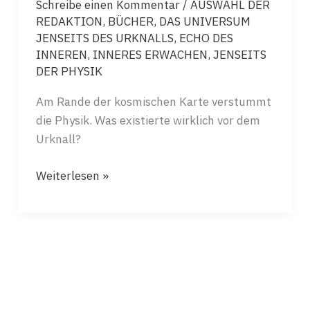
Schreibe einen Kommentar
/
AUSWAHL DER
REDAKTION
,
BÜCHER
,
DAS UNIVERSUM
JENSEITS DES URKNALLS
,
ECHO DES
INNEREN
,
INNERES ERWACHEN
,
JENSEITS
DER PHYSIK
Am Rande der kosmischen Karte verstummt
die Physik. Was existierte wirklich vor dem
Urknall?
DIE
Weiterlesen »
GROSSE
FRAGE
AM
RANDE
DER
WISSENSCHAFT…