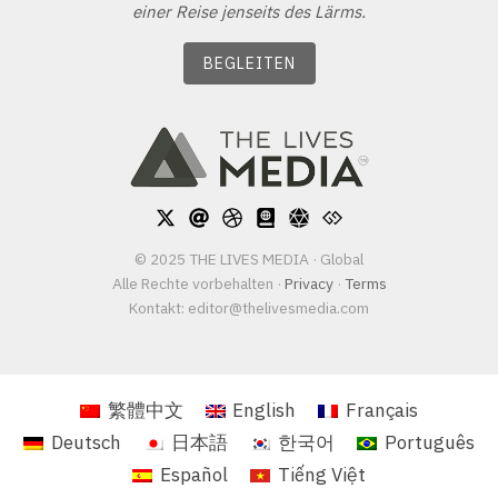
einer Reise jenseits des Lärms.
BEGLEITEN
© 2025 THE LIVES MEDIA · Global
Alle Rechte vorbehalten
·
Privacy
·
Terms
Kontakt:
editor@thelivesmedia.com
繁體中文
English
Français
Deutsch
日本語
한국어
Português
Español
Tiếng Việt