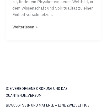
ist, findet ein Physiker ein neues Weltbild, in
dem Wissenschaft und Spiritualität zu einer
Einheit verschmelzen.
DÄMMERUNG
Weiterlesen »
UND
MORGENRÖTE
DER
WISSENSCHAFT
DIE VERBORGENE ORDNUNG UND DAS
QUANTENUNIVERSUM
BEWUSSTSEIN UND MATERIE – EINE ZWEISEITIGE