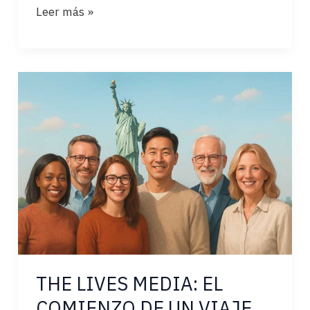
DESPUÉS
Leer más »
DEL
PODER:
EL
LEGADO
THE LIVES MEDIA: EL
COMIENZO DE UN VIAJE