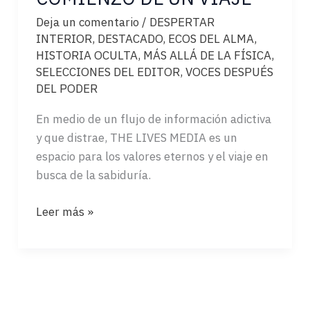
Deja un comentario
/
DESPERTAR
INTERIOR
,
DESTACADO
,
ECOS DEL ALMA
,
HISTORIA OCULTA
,
MÁS ALLÁ DE LA FÍSICA
,
SELECCIONES DEL EDITOR
,
VOCES DESPUÉS
DEL PODER
En medio de un flujo de información adictiva
y que distrae, THE LIVES MEDIA es un
espacio para los valores eternos y el viaje en
busca de la sabiduría.
THE
Leer más »
LIVES
MEDIA:
EL
COMIENZO
DE