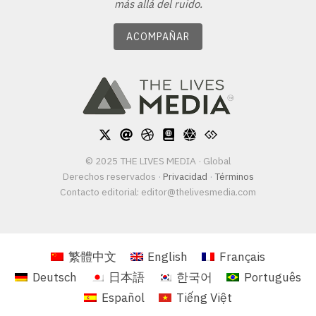
más allá del ruido.
ACOMPAÑAR
© 2025 THE LIVES MEDIA · Global
Derechos reservados
·
Privacidad
·
Términos
Contacto editorial:
editor@thelivesmedia.com
繁體中文
English
Français
Deutsch
日本語
한국어
Português
Español
Tiếng Việt