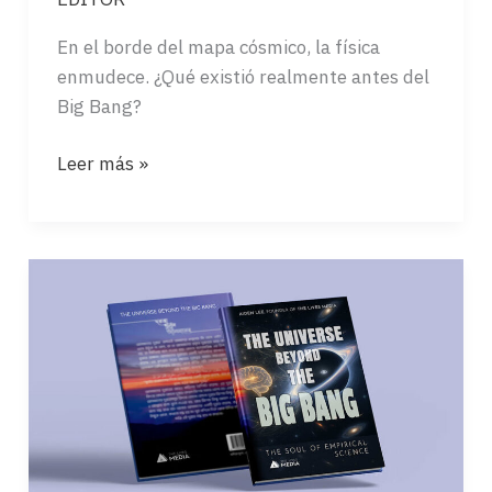
En el borde del mapa cósmico, la física
enmudece. ¿Qué existió realmente antes del
Big Bang?
LA
Leer más »
GRAN
PREGUNTA
AL
MARGEN
DE
LA
CIENCIA…