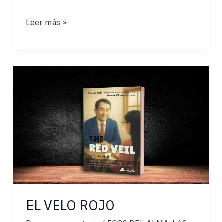
LAS
Leer más »
ÚLTIMAS
CAMPANAS
EL VELO ROJO