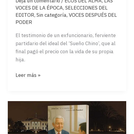
Deja un comentario
/
ECOS DEL ALMA
,
LAS
VOCES DE LA ÉPOCA
,
SELECCIONES DEL
EDITOR
,
Sin categoría
,
VOCES DESPUÉS DEL
PODER
El testimonio de un exfuncionario, ferviente
partidario del ideal del ‘Sueño Chino’, que al
final pagó el precio con la vida de su propia
hija.
EL
Leer más »
VELO
ROJO