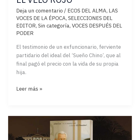
Deja un comentario
/
ECOS DEL ALMA
,
LAS
VOCES DE LA ÉPOCA
,
SELECCIONES DEL
EDITOR
,
Sin categoría
,
VOCES DESPUÉS DEL
PODER
El testimonio de un exfuncionario, ferviente
partidario del ideal del ‘Sueño Chino’, que al
final pagó el precio con la vida de su propia
hija.
EL
Leer más »
VELO
ROJO