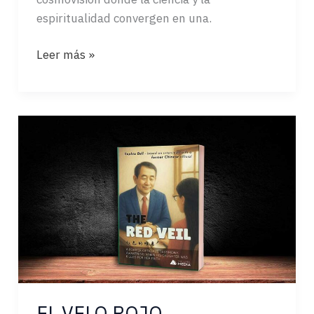
espiritualidad convergen en una.
OCASO
Leer más »
Y
AURORA
DE
LA
CIENCIA
EL VELO ROJO