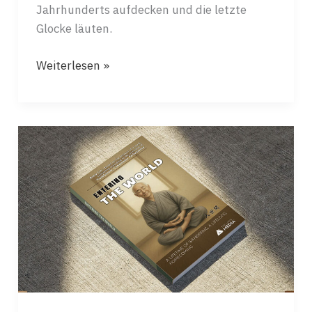
Jahrhunderts aufdecken und die letzte
Glocke läuten.
DIE
Weiterlesen »
LETZTEN
GLOCKEN