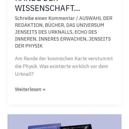
WISSENSCHAFT…
Schreibe einen Kommentar
/
AUSWAHL DER
REDAKTION
,
BÜCHER
,
DAS UNIVERSUM
JENSEITS DES URKNALLS
,
ECHO DES
INNEREN
,
INNERES ERWACHEN
,
JENSEITS
DER PHYSIK
Am Rande der kosmischen Karte verstummt
die Physik. Was existierte wirklich vor dem
Urknall?
DIE
Weiterlesen »
GROSSE
FRAGE
AM
RANDE
DER