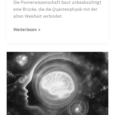
Die Pionierwissenschaft baut unbeabsichtigt
eine Brücke, die die Quantenphysik mit der
alten Weisheit verbindet.
DIE
Weiterlesen »
VERBORGENE
ORDNUNG
UND
DAS
QUANTENUNIVERSUM