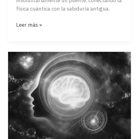
involuntariamente un puente, conectando la
física cuántica con la sabiduría antigua.
EL
Leer más »
ORDEN
IMPLICADO
Y
EL
UNIVERSO
CUÁNTICO