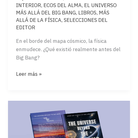
INTERIOR
,
ECOS DEL ALMA
,
EL UNIVERSO
MÁS ALLÁ DEL BIG BANG
,
LIBROS
,
MÁS
ALLÁ DE LA FÍSICA
,
SELECCIONES DEL
EDITOR
En el borde del mapa cósmico, la física
enmudece. ¿Qué existió realmente antes del
Big Bang?
LA
Leer más »
GRAN
PREGUNTA
AL
MARGEN
DE
LA
CIENCIA…