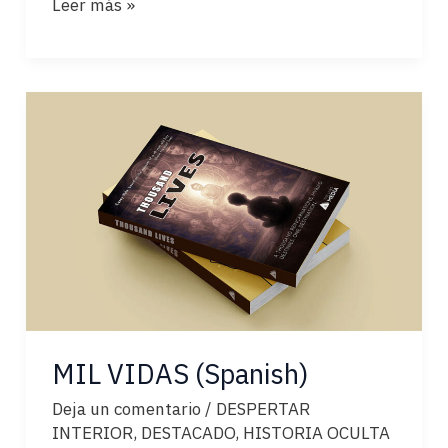
EL
Leer más »
UNIVERSO
MÁS
ALLÁ
DEL
BIG
BANG
MIL VIDAS (Spanish)
Deja un comentario
/
DESPERTAR
INTERIOR
,
DESTACADO
,
HISTORIA OCULTA